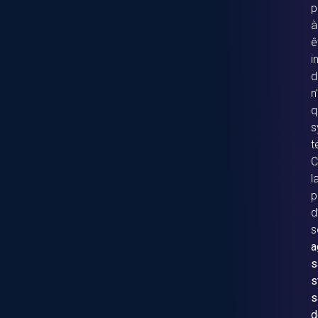
p
à
ê
i
d
n
q
s
t
C
l
p
d
s
a
s
s
s
d