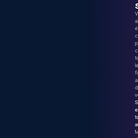
V
a
é
c
p
c
t
l
f
a
d
v
S
e
t
a
M