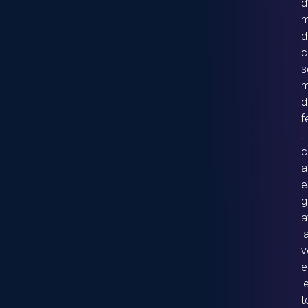
d
m
d
c
s
m
d
f
:
c
a
e
g
a
l
v
e
l
t